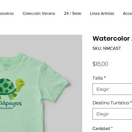
osotros
Colección Verano
24 / Siete
Línea Artistas
Acce
Watercolor 
SKU: NMCA5T
Precio
$16,00
Talla
*
Elegir
Destino Turístico
*
Elegir
Cantidad
*