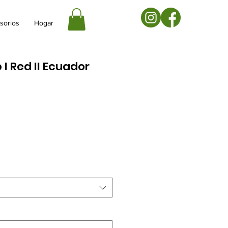
sorios
Hogar
I Red II Ecuador