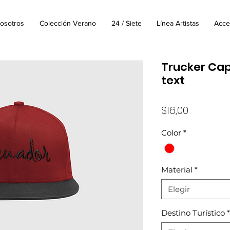
osotros
Colección Verano
24 / Siete
Línea Artistas
Acce
Trucker Cap 
text
Precio
$16,00
Color
*
Material
*
Elegir
Destino Turístico
*