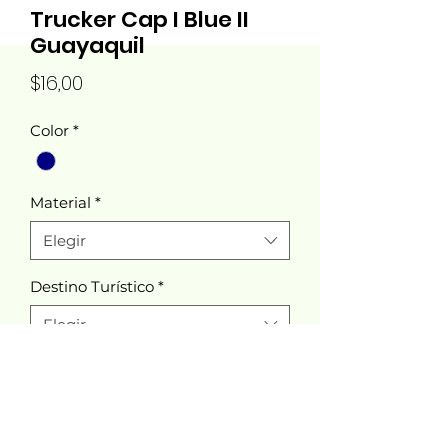
Trucker Cap I Blue II
Guayaquil
Precio
$16,00
Color
*
Material
*
Elegir
Destino Turístico
*
Elegir
Cantidad
*