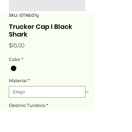
SKU: GTNE07g
Trucker Cap I Black
Shark
Precio
$16,00
Color
*
Material
*
Destino Turístico
*
Cantidad
*