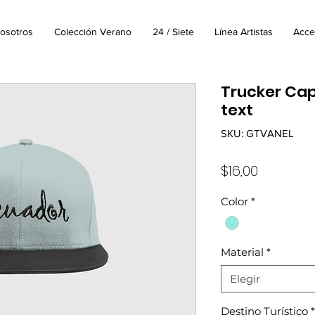
osotros
Colección Verano
24 / Siete
Línea Artistas
Acce
Trucker Cap
text
SKU: GTVANEL
Precio
$16,00
Color
*
Material
*
Elegir
Destino Turístico
*