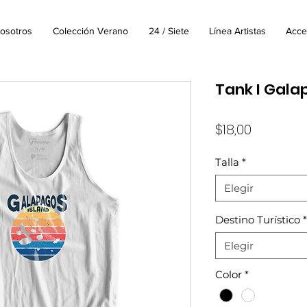
osotros
Colección Verano
24 / Siete
Línea Artistas
Acce
Tank I Galap
Precio
$18,00
Talla
*
Elegir
Destino Turístico
*
Elegir
Color
*