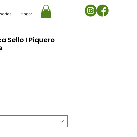
sorios
Hogar
a Sello I Piquero
s