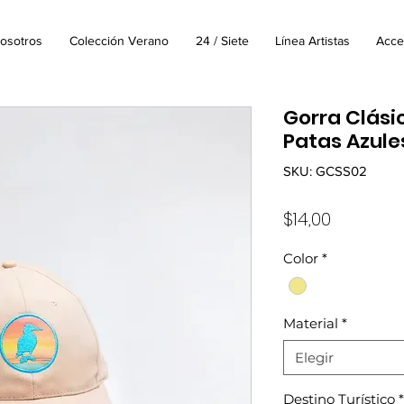
osotros
Colección Verano
24 / Siete
Línea Artistas
Acce
Gorra Clásic
Patas Azule
SKU: GCSS02
Precio
$14,00
Color
*
Material
*
Elegir
Destino Turístico
*