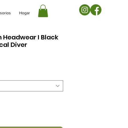
sorios
Hogar
n Headwear I Black
cal Diver