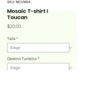
SKU: MCVM04
Mosaic T-shirt I
Toucan
Precio
$20,00
Talla
*
Destino Turístico
*
Cantidad
*
Agregar al carrito