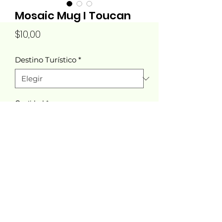
Mosaic Mug I Toucan
Precio
$10,00
Destino Turístico
*
Cantidad
*
Agregar al carrito
Tucana Designs®
©2023 por Tucana Designs