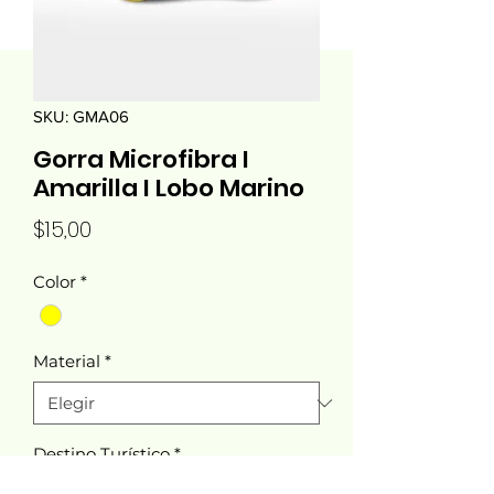
SKU: GMA06
Gorra Microfibra I
Amarilla I Lobo Marino
Precio
$15,00
Color
*
Material
*
Destino Turístico
*