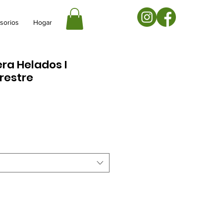
sorios
Hogar
ra Helados I
restre