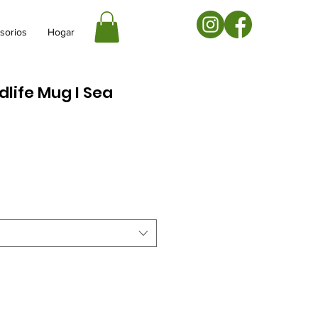
sorios
Hogar
dlife Mug I Sea