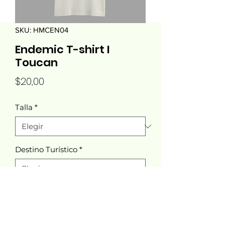
SKU: HMCEN04
Endemic T-shirt I
Toucan
Precio
$20,00
Talla
*
Destino Turístico
*
Cantidad
*