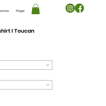
sorios
Hogar
hirt I Toucan