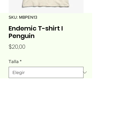
SKU: MBPEN13
Endemic T-shirt I
Penguin
Precio
$20,00
Talla
*
Cantidad
*
Agregar al carrito