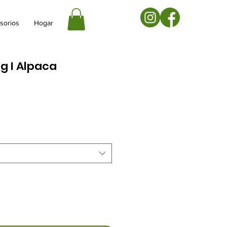
sorios
Hogar
g I Alpaca