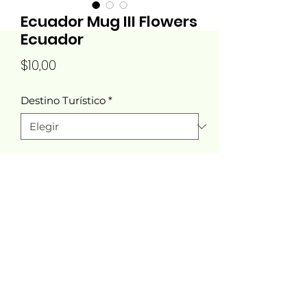
Ecuador Mug III Flowers
Ecuador
Precio
$10,00
Destino Turístico
*
Cantidad
*
Agregar al carrito
Tucana Designs®