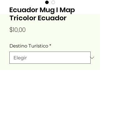
Ecuador Mug I Map
Tricolor Ecuador
Precio
$10,00
Destino Turístico
*
Cantidad
*
Agregar al carrito
Tucana Designs®