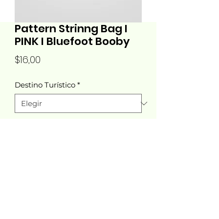
Pattern Strinng Bag I
PINK I Bluefoot Booby
Precio
$16,00
Destino Turístico
*
Cantidad
*
Agregar al carrito