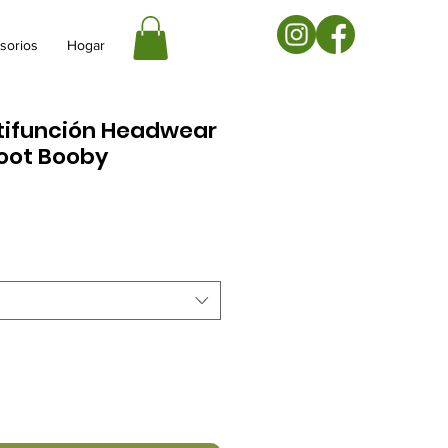
sorios
Hogar
tifunción Headwear
efoot Booby