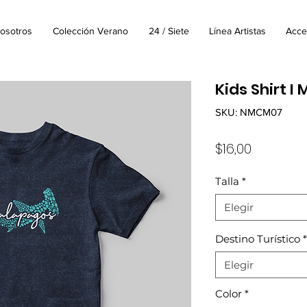
osotros
Colección Verano
24 / Siete
Línea Artistas
Acce
Kids Shirt I
SKU: NMCM07
Precio
$16,00
Talla
*
Elegir
Destino Turístico
*
Elegir
Color
*