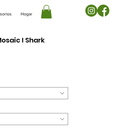
sorios
Hogar
 Mosaic I Shark