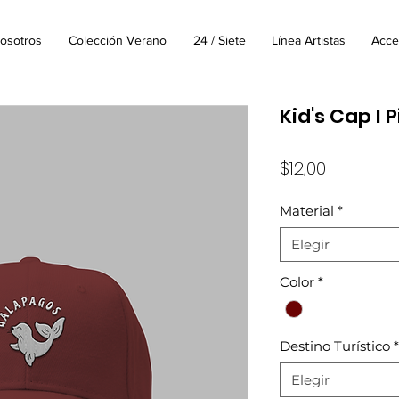
osotros
Colección Verano
24 / Siete
Línea Artistas
Acce
Kid's Cap I P
Precio
$12,00
Material
*
Elegir
Color
*
Destino Turístico
*
Elegir