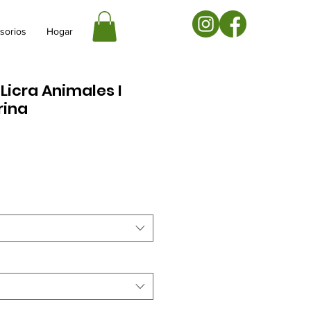
sorios
Hogar
Licra Animales I
rina