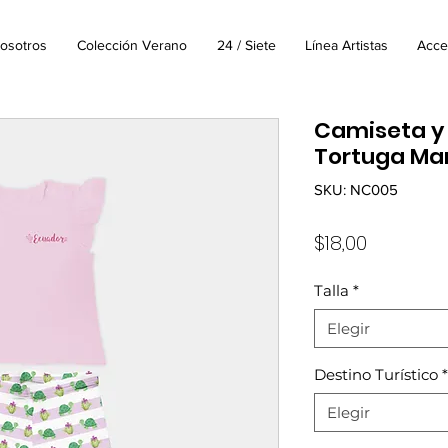
osotros
Colección Verano
24 / Siete
Línea Artistas
Acce
Camiseta y 
Tortuga Ma
SKU: NC005
Precio
$18,00
Talla
*
Elegir
Destino Turístico
*
Elegir