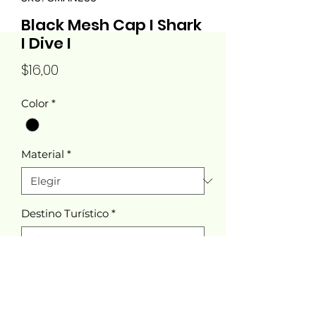
Black Mesh Cap I Shark
I Dive I
Precio
$16,00
Color
*
Material
*
Destino Turístico
*
Cantidad
*