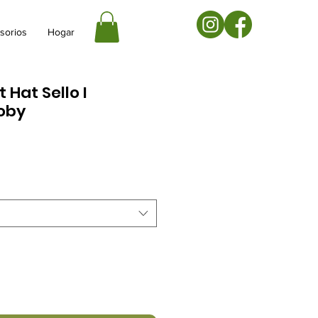
sorios
Hogar
 Hat Sello I
oby