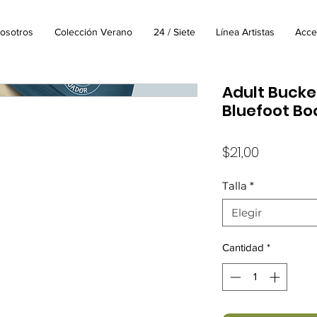
osotros
Colección Verano
24 / Siete
Línea Artistas
Acce
Adult Bucket
Bluefoot Bo
Precio
$21,00
Talla
*
Elegir
Cantidad
*