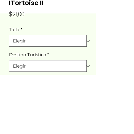
ITortoise II
Precio
$21,00
Talla
*
Destino Turístico
*
Cantidad
*
Agregar al carrito